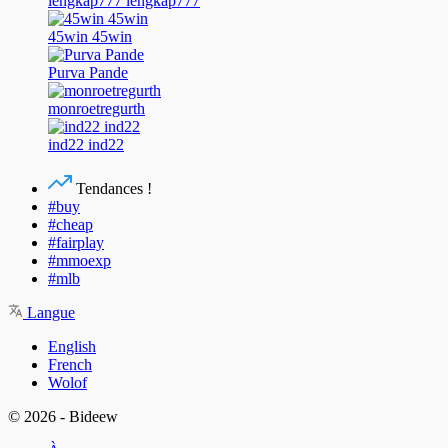
lengkap777 lengkap777
45win 45win
Purva Pande
monroetregurth
ind22 ind22
Tendances !
#buy
#cheap
#fairplay
#mmoexp
#mlb
Langue
English
French
Wolof
© 2026 - Bideew