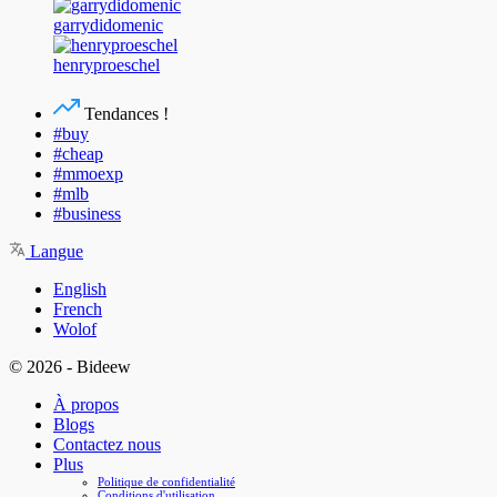
garrydidomenic
henryproeschel
Tendances !
#buy
#cheap
#mmoexp
#mlb
#business
Langue
English
French
Wolof
© 2026 - Bideew
À propos
Blogs
Contactez nous
Plus
Politique de confidentialité
Conditions d'utilisation