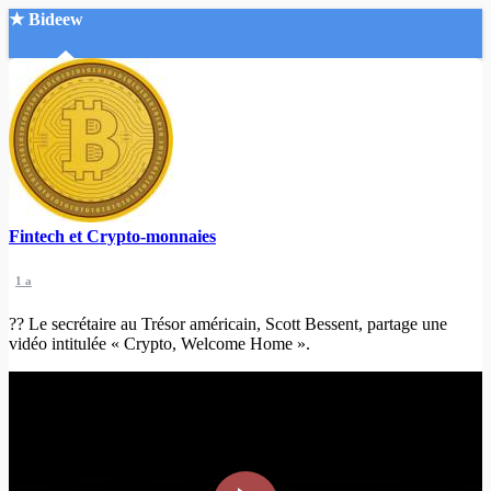
★ Bideew
Accueil
Fintech et Crypto-monnaies
Recherche Avancée
1 a
Mon compte
Connexion
?? Le secrétaire au Trésor américain, Scott Bessent, partage une
Créer un compte
vidéo intitulée « Crypto, Welcome Home ».
Mode nuit