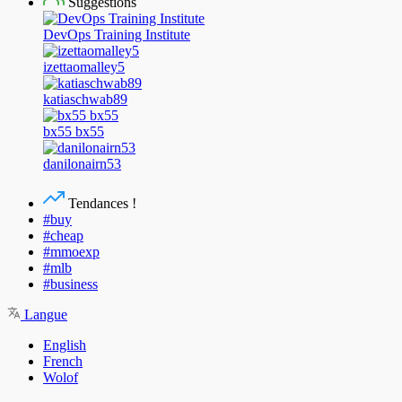
Suggestions
DevOps Training Institute
izettaomalley5
katiaschwab89
bx55 bx55
danilonairn53
Tendances !
#buy
#cheap
#mmoexp
#mlb
#business
Langue
English
French
Wolof