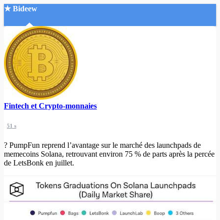
★ Bideew
Accueil
Fintech et Crypto-monnaies
Recherche Avancée
51 s
Mon compte
Connexion
? PumpFun reprend l’avantage sur le marché des launchpads de
Créer un compte
memecoins Solana, retrouvant environ 75 % de parts après la percée
Mode nuit
de LetsBonk en juillet.