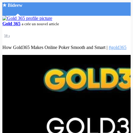
★ Bideew
Accueil
Gold 365
a crée un nouvel article
50 s
How Gold365 Makes Online Poker Smooth and Smart |
#gold365
Recherche Avancée
Mon compte
Connexion
Créer un compte
Mode nuit