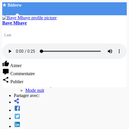
★ Bideew
Accueil
Baye Mbaye
5 ans
Recherche Avancée
Aimer
Commentaire
Mon compte
Connexion
Publier
Créer un compte
Mode nuit
Partager avec: