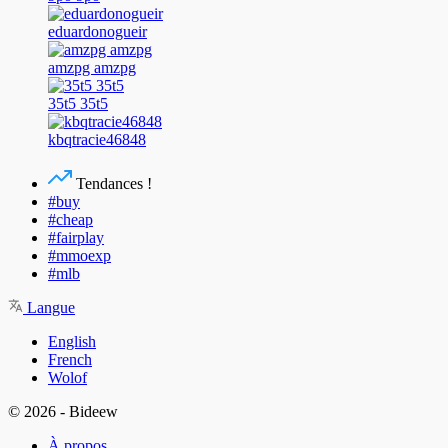
eduardonogueir
amzpg amzpg
35t5 35t5
kbqtracie46848
Tendances !
#buy
#cheap
#fairplay
#mmoexp
#mlb
Langue
English
French
Wolof
© 2026 - Bideew
À propos