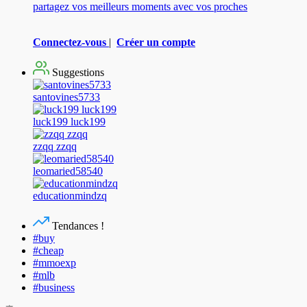
partagez vos meilleurs moments avec vos proches
Connectez-vous
|
Créer un compte
Suggestions
santovines5733
luck199 luck199
zzqq zzqq
leomaried58540
educationmindzq
Tendances !
#buy
#cheap
#mmoexp
#mlb
#business