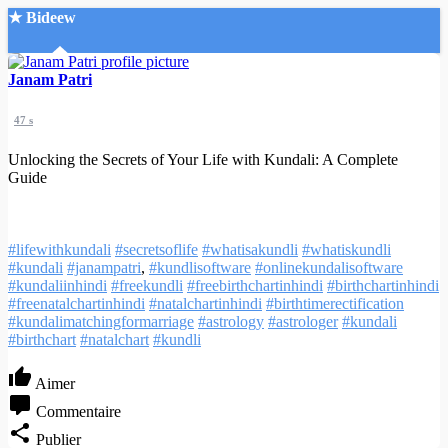
★ Bideew
Accueil
Janam Patri
47 s
Unlocking the Secrets of Your Life with Kundali: A Complete
Guide
Recherche Avancée
#lifewithkundali
#secretsoflife
#whatisakundli
#whatiskundli
Mon compte
#kundali
#janampatri
,
#kundlisoftware
#onlinekundalisoftware
Connexion
#kundaliinhindi
#freekundli
#freebirthchartinhindi
#birthchartinhindi
Créer un compte
#freenatalchartinhindi
#natalchartinhindi
#birthtimerectification
Mode nuit
#kundalimatchingformarriage
#astrology
#astrologer
#kundali
#birthchart
#natalchart
#kundli
Aimer
Commentaire
Publier