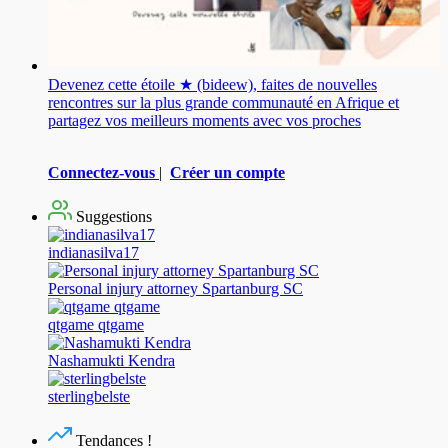
Devenez cette étoile ★ (bideew), faites de nouvelles
rencontres sur la plus grande communauté en Afrique et
partagez vos meilleurs moments avec vos proches
Connectez-vous
|
Créer un compte
Suggestions
indianasilva17
Personal injury attorney Spartanburg SC
qtgame qtgame
Nashamukti Kendra
sterlingbelste
Tendances !