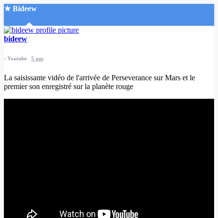
★ Bideew
Accueil
bideew
-
Youtube
5 ans
La saisissante vidéo de l'arrivée de Perseverance sur Mars et le
premier son enregistré sur la planète rouge
Recherche Avancée
Mon compte
Connexion
Créer un compte
Mode nuit