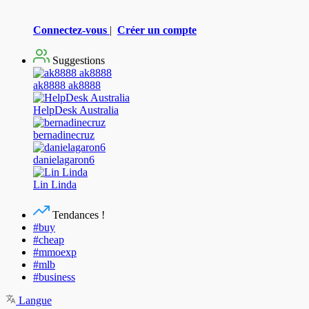
Connectez-vous
|
Créer un compte
Suggestions
ak8888 ak8888
HelpDesk Australia
bernadinecruz
danielagaron6
Lin Linda
Tendances !
#buy
#cheap
#mmoexp
#mlb
#business
Langue