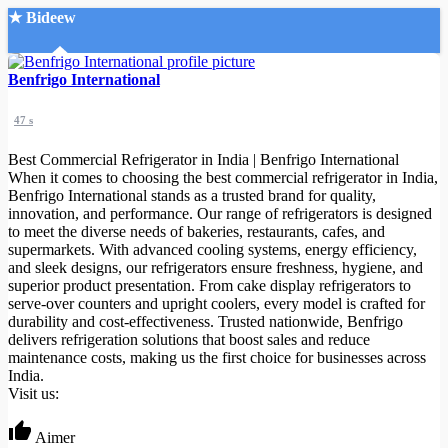
★ Bideew
Accueil
Benfrigo International
47 s
Best Commercial Refrigerator in India | Benfrigo International
When it comes to choosing the best commercial refrigerator in India,
Benfrigo International stands as a trusted brand for quality,
innovation, and performance. Our range of refrigerators is designed
Recherche Avancée
to meet the diverse needs of bakeries, restaurants, cafes, and
supermarkets. With advanced cooling systems, energy efficiency,
Mon compte
and sleek designs, our refrigerators ensure freshness, hygiene, and
Connexion
superior product presentation. From cake display refrigerators to
Créer un compte
serve-over counters and upright coolers, every model is crafted for
Mode nuit
durability and cost-effectiveness. Trusted nationwide, Benfrigo
delivers refrigeration solutions that boost sales and reduce
maintenance costs, making us the first choice for businesses across
India.
Visit us:
Aimer