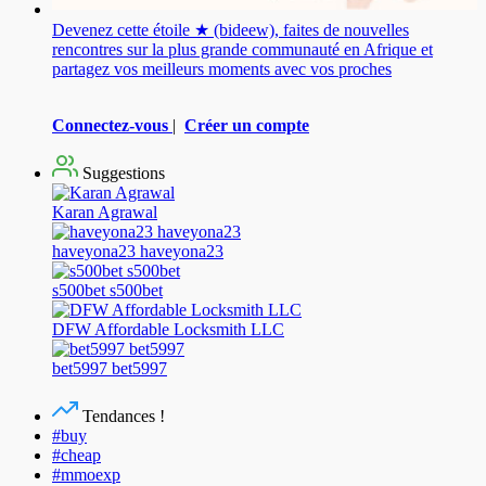
Devenez cette étoile ★ (bideew), faites de nouvelles
rencontres sur la plus grande communauté en Afrique et
partagez vos meilleurs moments avec vos proches
Connectez-vous
|
Créer un compte
Suggestions
Karan Agrawal
haveyona23 haveyona23
s500bet s500bet
DFW Affordable Locksmith LLC
bet5997 bet5997
Tendances !
#buy
#cheap
#mmoexp