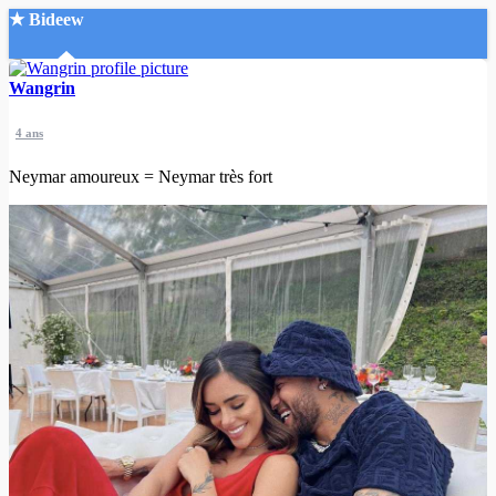
★ Bideew
Accueil
Wangrin
4 ans
Neymar amoureux = Neymar très fort
Recherche Avancée
Mon compte
Connexion
Créer un compte
Mode nuit