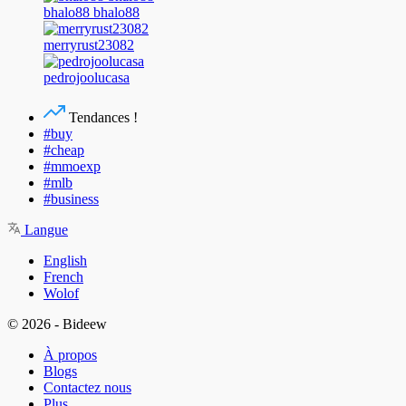
bhalo88 bhalo88
merryrust23082
pedrojoolucasa
Tendances !
#buy
#cheap
#mmoexp
#mlb
#business
Langue
English
French
Wolof
© 2026 - Bideew
À propos
Blogs
Contactez nous
Plus