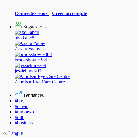
Connectez-vous
|
Créer un compte
Suggestions
abc8 abc8
Aashu Yadav
brookshowie384
jessiehimes09
Amritsar Eye Care Centre
Tendances !
#buy
#cheap
#mmoexp
#mlb
#business
Langue