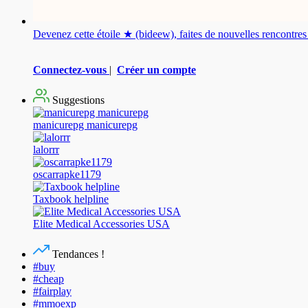
Devenez cette étoile ★ (bideew), faites de nouvelles rencontr
Connectez-vous
|
Créer un compte
Suggestions
manicurepg manicurepg
lalorrr
oscarrapke1179
Taxbook helpline
Elite Medical Accessories USA
Tendances !
#buy
#cheap
#fairplay
#mmoexp