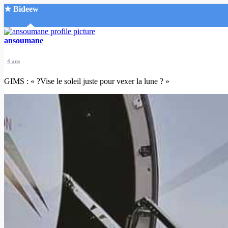
★ Bideew
Accueil
ansoumane
4 ans
GIMS : « ?Vise le soleil juste pour vexer la lune ? »
Recherche Avancée
Mon compte
Connexion
Créer un compte
Mode nuit