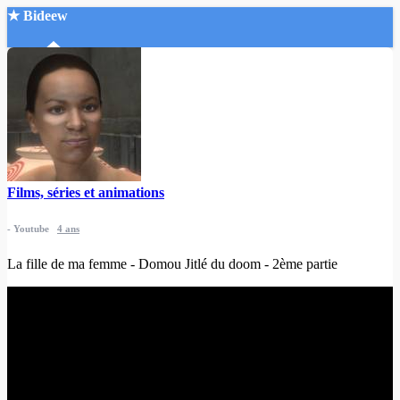
★ Bideew
Accueil
Films, séries et animations
Recherche Avancée
-
Youtube
4 ans
Mon compte
Connexion
La fille de ma femme - Domou Jitlé du doom - 2ème partie
Créer un compte
Mode nuit