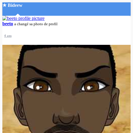
★ Bideew
Accueil
beeto
a changé sa photo de profil
4 ans
Recherche Avancée
Mon compte
Connexion
Créer un compte
Mode nuit