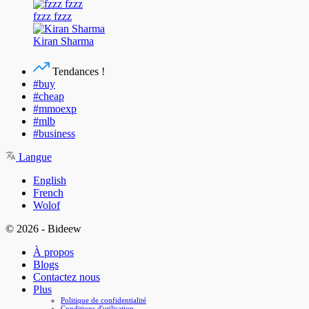
fzzz fzzz
Kiran Sharma
Tendances !
#buy
#cheap
#mmoexp
#mlb
#business
Langue
English
French
Wolof
© 2026 - Bideew
À propos
Blogs
Contactez nous
Plus
Politique de confidentialité
Conditions d'utilisation