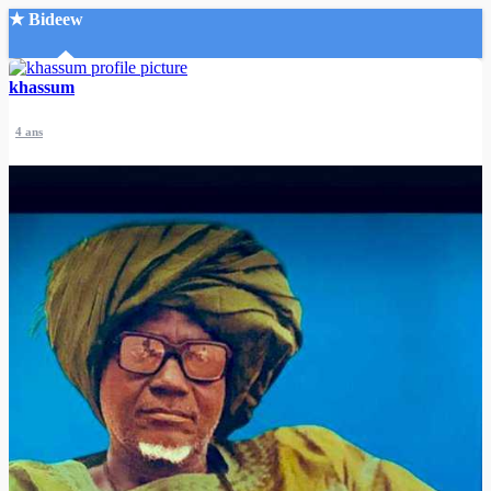
★ Bideew
Accueil
khassum
4 ans
Recherche Avancée
Mon compte
Connexion
Créer un compte
Mode nuit