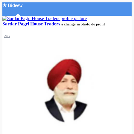
★ Bideew
Accueil
Sardar Pagri House Traders
a changé sa photo de profil
24 s
Recherche Avancée
Mon compte
Connexion
Créer un compte
Mode nuit