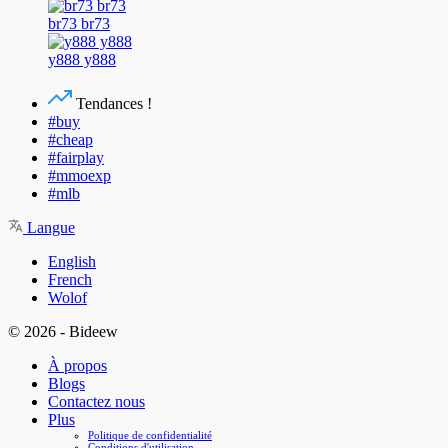
br73 br73
y888 y888
Tendances !
#buy
#cheap
#fairplay
#mmoexp
#mlb
Langue
English
French
Wolof
© 2026 - Bideew
À propos
Blogs
Contactez nous
Plus
Politique de confidentialité
Conditions d'utilisation