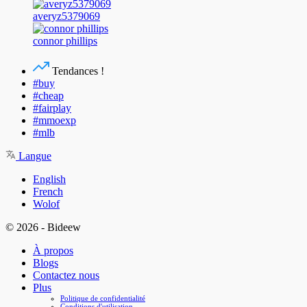
averyz5379069
connor phillips
Tendances !
#buy
#cheap
#fairplay
#mmoexp
#mlb
Langue
English
French
Wolof
© 2026 - Bideew
À propos
Blogs
Contactez nous
Plus
Politique de confidentialité
Conditions d'utilisation