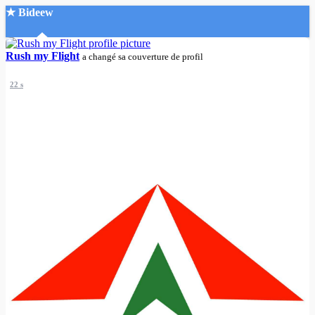
★ Bideew
Accueil
Rush my Flight
a changé sa couverture de profil
22 s
Recherche Avancée
Mon compte
Connexion
Créer un compte
Mode nuit