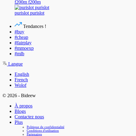
f200m f200m
purislot purislot
Tendances !
#buy
#cheap
#fairplay
#mmoexp
#mlb
Langue
English
French
Wolof
© 2026 - Bideew
À propos
Blogs
Contactez nous
Plus
Politique de confidentialité
Conditions d'utilisation
Partenaires