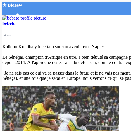
★ Bideew
Accueil
bebeto
4 ans
Kalidou Koulibaly incertain sur son avenir avec Naples
Le Sénégal, champion d'Afrique en titre, a bien débuté sa campagne pou
depuis 2014. À l'approche des 31 ans du défenseur, dont le contrat expir
Recherche Avancée
"Je ne sais pas ce qui va se passer dans le futur, et je ne vais pas ment
Mon compte
Sénégal, et une fois que je serai en Europe, nous verrons ce qui se pass
Connexion
Créer un compte
Mode nuit