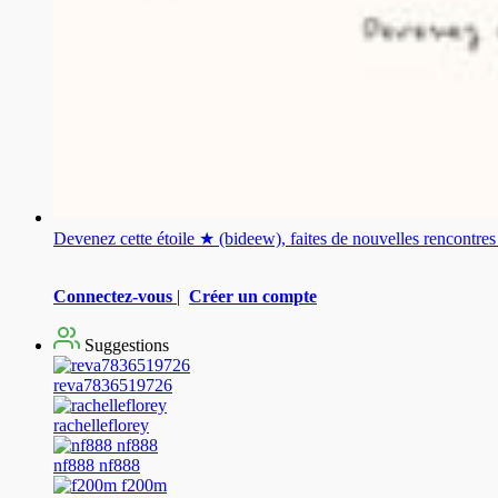
Devenez cette étoile ★ (bideew), faites de nouvelles rencontr
Connectez-vous
|
Créer un compte
Suggestions
reva7836519726
rachelleflorey
nf888 nf888