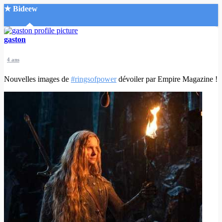
★ Bideew
Accueil
gaston
4 ans
Nouvelles images de
#ringsofpower
dévoiler par Empire Magazine !
Recherche Avancée
Mon compte
Connexion
Créer un compte
Mode nuit