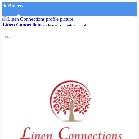
★ Bideew
Accueil
Linen Connections
a changé sa photo de profil
19 s
Recherche Avancée
Mon compte
Connexion
Créer un compte
Mode nuit