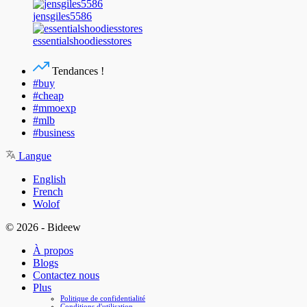
jensgiles5586
essentialshoodiesstores
Tendances !
#buy
#cheap
#mmoexp
#mlb
#business
Langue
English
French
Wolof
© 2026 - Bideew
À propos
Blogs
Contactez nous
Plus
Politique de confidentialité
Conditions d'utilisation