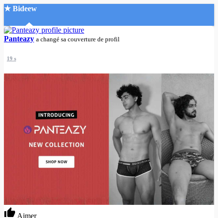
★ Bideew
Accueil
Panteazy
a changé sa couverture de profil
19 s
Recherche Avancée
Mon compte
Connexion
Créer un compte
Mode nuit
Aimer