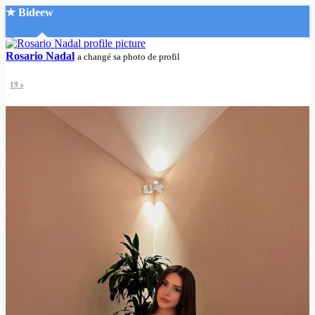
★ Bideew
Accueil
Rosario Nadal
a changé sa photo de profil
19 s
Recherche Avancée
Mon compte
Connexion
Créer un compte
Mode nuit