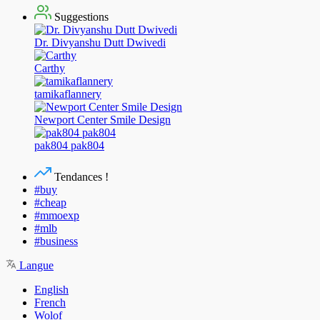
Suggestions
Dr. Divyanshu Dutt Dwivedi
Carthy
tamikaflannery
Newport Center Smile Design
pak804 pak804
Tendances !
#buy
#cheap
#mmoexp
#mlb
#business
Langue
English
French
Wolof