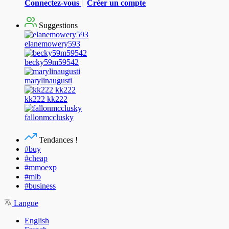
Connectez-vous
|
Créer un compte
Suggestions
elanemowery593
becky59m59542
marylinaugusti
kk222 kk222
fallonmcclusky
Tendances !
#buy
#cheap
#mmoexp
#mlb
#business
Langue
English