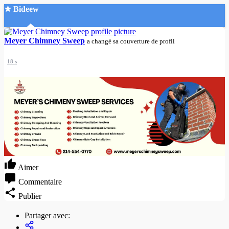
★ Bideew
Accueil
Meyer Chimney Sweep
a changé sa couverture de profil
18 s
Recherche Avancée
Mon compte
Connexion
Créer un compte
Mode nuit
Aimer
Commentaire
Publier
Partager avec: