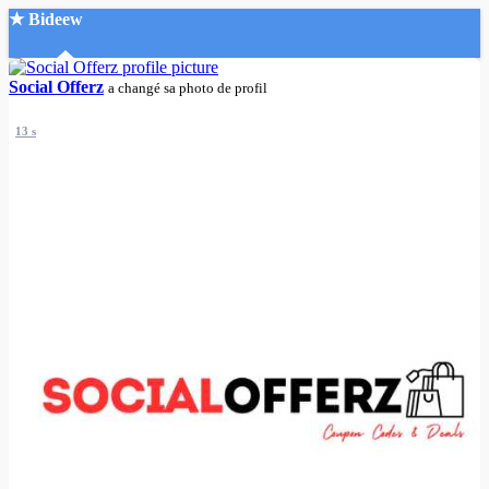
★ Bideew
Accueil
Social Offerz
a changé sa photo de profil
13 s
Recherche Avancée
Mon compte
Connexion
Créer un compte
Mode nuit