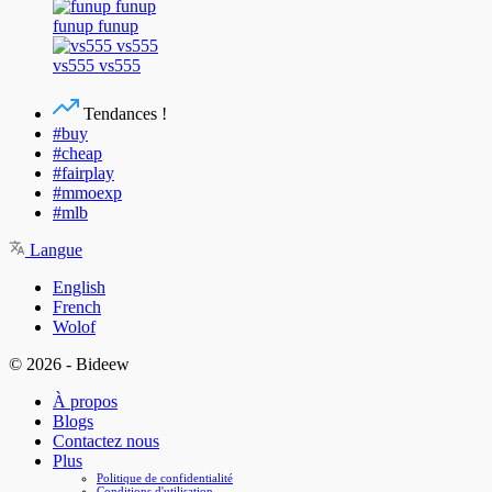
funup funup
vs555 vs555
Tendances !
#buy
#cheap
#fairplay
#mmoexp
#mlb
Langue
English
French
Wolof
© 2026 - Bideew
À propos
Blogs
Contactez nous
Plus
Politique de confidentialité
Conditions d'utilisation