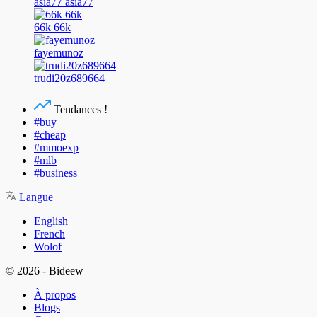
asia77 asia77
66k 66k
fayemunoz
trudi20z689664
Tendances !
#buy
#cheap
#mmoexp
#mlb
#business
Langue
English
French
Wolof
© 2026 - Bideew
À propos
Blogs