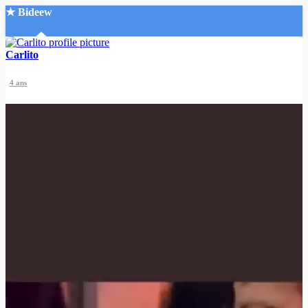
★ Bideew
Accueil
Carlito
4 ans
Recherche Avancée
Mon compte
Connexion
Créer un compte
Mode nuit