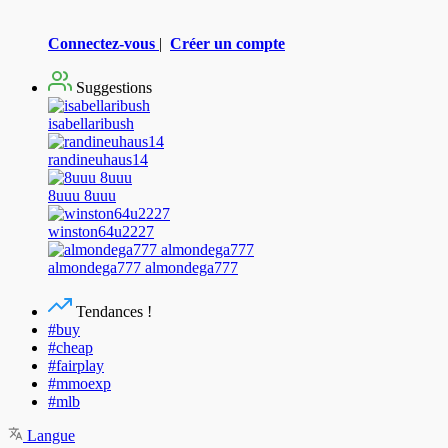
Connectez-vous
|
Créer un compte
Suggestions
isabellaribush
randineuhaus14
8uuu 8uuu
winston64u2227
almondega777 almondega777
Tendances !
#buy
#cheap
#fairplay
#mmoexp
#mlb
Langue