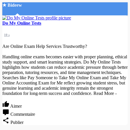
★ Bideew
Accueil
Do My Online Tests
10 s
Are Online Exam Help Services Trustworthy?
Handling online exams becomes easier with proper planning, ethical
study support, and smart learning strategies. Do My Online Tests
Recherche Avancée
highlights how students can reduce academic pressure through better
preparation, tutoring resources, and time management techniques.
Mon compte
Searches like Pay Someone to Take My Online Exam and Take My
Connexion
Online Accounting Exam for Me reflect growing student stress, but
Créer un compte
genuine learning and academic integrity remain the strongest
Mode nuit
foundation for long-term success and confidence. Read More -
Aimer
Commentaire
Publier