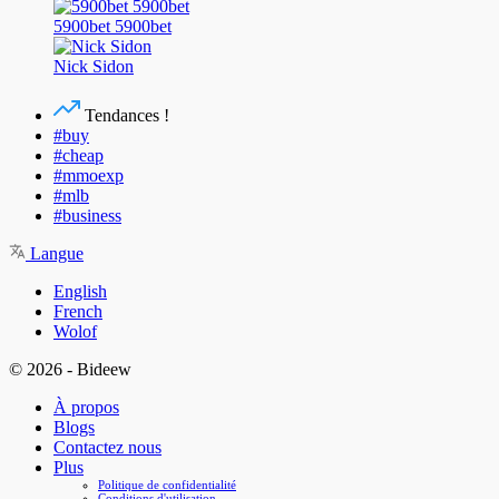
5900bet 5900bet
Nick Sidon
Tendances !
#buy
#cheap
#mmoexp
#mlb
#business
Langue
English
French
Wolof
© 2026 - Bideew
À propos
Blogs
Contactez nous
Plus
Politique de confidentialité
Conditions d'utilisation