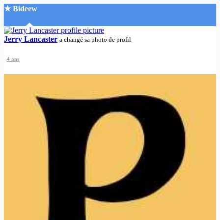
★ Bideew
Accueil
Jerry Lancaster
a changé sa photo de profil
4 ans
Recherche Avancée
Mon compte
Connexion
Créer un compte
Mode nuit