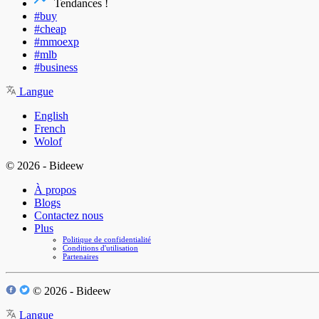
Tendances !
#buy
#cheap
#mmoexp
#mlb
#business
Langue
English
French
Wolof
© 2026 - Bideew
À propos
Blogs
Contactez nous
Plus
Politique de confidentialité
Conditions d'utilisation
Partenaires
© 2026 - Bideew
Langue