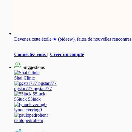
Devenez cette étoile ★ (bideew), faites de nouvelles rencontr
Connectez-vous
|
Créer un compte
Suggestions
Shai Clinic
pgstar777 pgstar777
55luck 55luck
lynnelevering0
paulopedrohenr