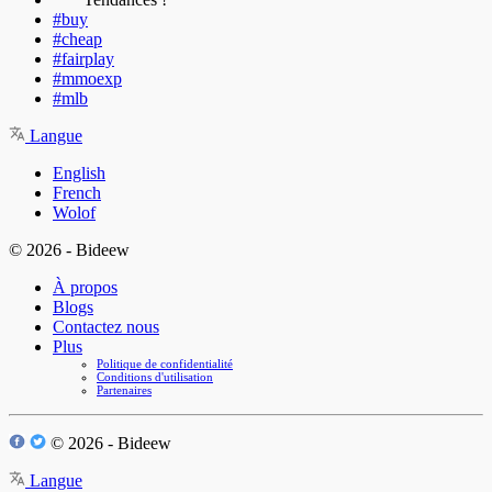
#buy
#cheap
#fairplay
#mmoexp
#mlb
Langue
English
French
Wolof
© 2026 - Bideew
À propos
Blogs
Contactez nous
Plus
Politique de confidentialité
Conditions d'utilisation
Partenaires
© 2026 - Bideew
Langue