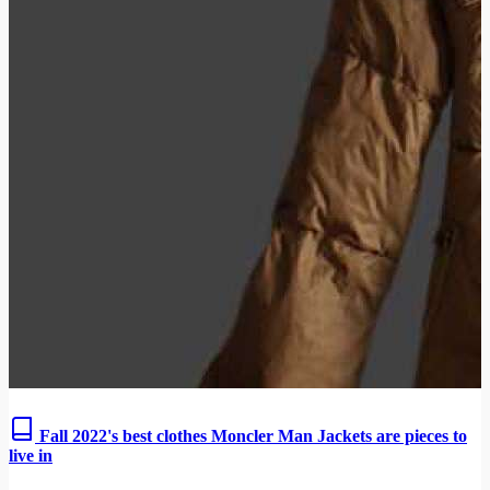
Fall 2022's best clothes Moncler Man Jackets are pieces to
live in