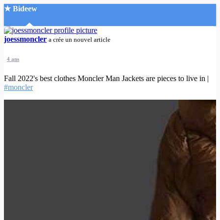
★ Bideew
Accueil
joessmoncler
a crée un nouvel article
4 ans
Fall 2022's best clothes Moncler Man Jackets are pieces to live in |
#moncler
Recherche Avancée
Mon compte
Connexion
Créer un compte
Mode nuit