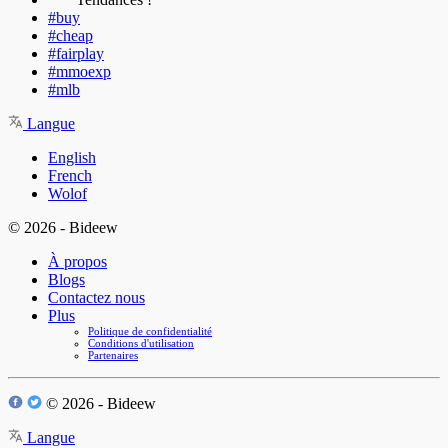
#buy
#cheap
#fairplay
#mmoexp
#mlb
Langue
English
French
Wolof
© 2026 - Bideew
À propos
Blogs
Contactez nous
Plus
Politique de confidentialité
Conditions d'utilisation
Partenaires
© 2026 - Bideew
Langue