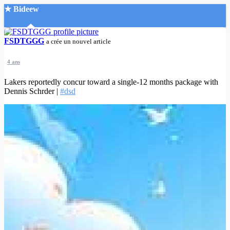
★ Bideew
Accueil
FSDTGGG
a crée un nouvel article
4 ans
Lakers reportedly concur toward a single-12 months package with
Dennis Schrder |
#dsd
Recherche Avancée
Mon compte
Connexion
Créer un compte
Mode nuit