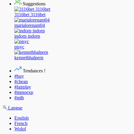
Suggestions
3116bet 3116bet
marialorenam04
indorp indorp
pisyc
kennethhalpern
Tendances !
#buy
#cheap
#fairplay
#mmoexp
#mlb
Langue
English
French
Wolof