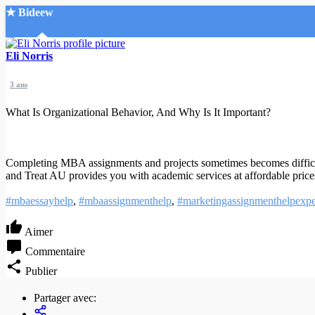
★ Bideew
Accueil
Eli Norris
3 ans
What Is Organizational Behavior, And Why Is It Important?
Recherche Avancée
Completing MBA assignments and projects sometimes becomes difficult 
and Treat AU provides you with academic services at affordable price
Mon compte
Connexion
#mbaessayhelp
,
#mbaassignmenthelp
,
#marketingassignmenthelpexpe
Créer un compte
Mode nuit
Aimer
Commentaire
Publier
Partager avec: