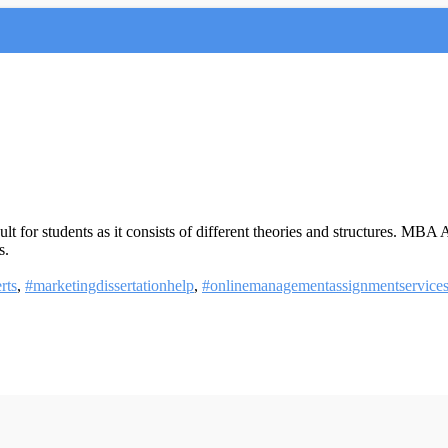
for students as it consists of different theories and structures. MBA 
s.
rts
,
#marketingdissertationhelp
,
#onlinemanagementassignmentservice