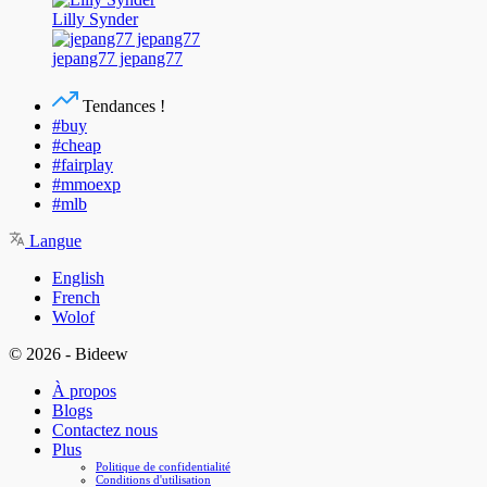
Lilly Synder
jepang77 jepang77
Tendances !
#buy
#cheap
#fairplay
#mmoexp
#mlb
Langue
English
French
Wolof
© 2026 - Bideew
À propos
Blogs
Contactez nous
Plus
Politique de confidentialité
Conditions d'utilisation