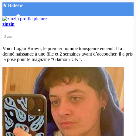
★ Bideew
Accueil
zinzin
3 ans
Voici Logan Brown, le premier homme transgenre enceint. Il a
donné naissance à une fille et 2 semaines avant d’accoucher, il a pris
la pose pour le magazine "Glamour UK".
Recherche Avancée
Mon compte
Connexion
Créer un compte
Mode nuit