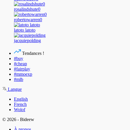
rosalindshute0
robertowarren0
latoto latoto
jacquiepolding
Tendances !
#buy
#cheap
#fairplay
#mmoexp
#mlb
Langue
English
French
Wolof
© 2026 - Bideew
À propos