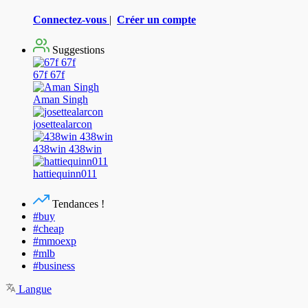
Connectez-vous
|
Créer un compte
Suggestions
67f 67f
Aman Singh
josettealarcon
438win 438win
hattiequinn011
Tendances !
#buy
#cheap
#mmoexp
#mlb
#business
Langue