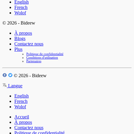
English
French
Wolof
© 2026 - Bideew
À propos
Blogs
Contactez nous
Plus
Politique de confidentialité
Conditions d'utilisation
Partenaires
© 2026 - Bideew
Langue
English
French
Wolof
Accueil
À propos
Contactez nous
Politique de confidentialité