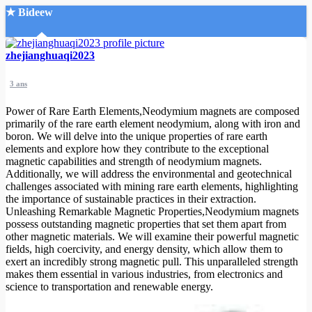
★ Bideew
Accueil
zhejianghuaqi2023
3 ans
Power of Rare Earth Elements,Neodymium magnets are composed
primarily of the rare earth element neodymium, along with iron and
boron. We will delve into the unique properties of rare earth
elements and explore how they contribute to the exceptional
Recherche Avancée
magnetic capabilities and strength of neodymium magnets.
Additionally, we will address the environmental and geotechnical
Mon compte
challenges associated with mining rare earth elements, highlighting
Connexion
the importance of sustainable practices in their extraction.
Créer un compte
Unleashing Remarkable Magnetic Properties,Neodymium magnets
Mode nuit
possess outstanding magnetic properties that set them apart from
other magnetic materials. We will examine their powerful magnetic
fields, high coercivity, and energy density, which allow them to
exert an incredibly strong magnetic pull. This unparalleled strength
makes them essential in various industries, from electronics and
science to transportation and renewable energy.