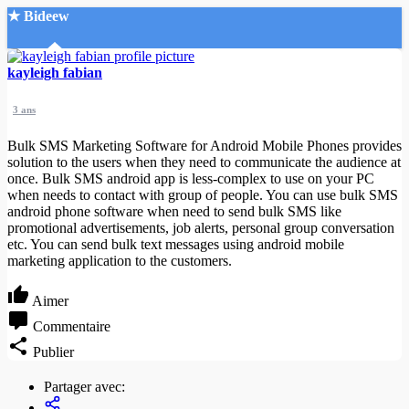
★ Bideew
Accueil
kayleigh fabian
3 ans
Bulk SMS Marketing Software for Android Mobile Phones provides
solution to the users when they need to communicate the audience at
once. Bulk SMS android app is less-complex to use on your PC
when needs to contact with group of people. You can use bulk SMS
Recherche Avancée
android phone software when need to send bulk SMS like
promotional advertisements, job alerts, personal group conversation
Mon compte
etc. You can send bulk text messages using android mobile
Connexion
marketing application to the customers.
Créer un compte
Mode nuit
Aimer
Commentaire
Publier
Partager avec: