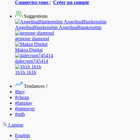
Connectez-vous
|
Créer un compte
Suggestions
AngelinaBlankenship AngelinaBlankenship
gemone diamond
Makra Digital
dalecrum745414
1h1h 1h1h
Tendances !
#buy
#cheap
#fairplay
#mmoexp
#mlb
Langue
English