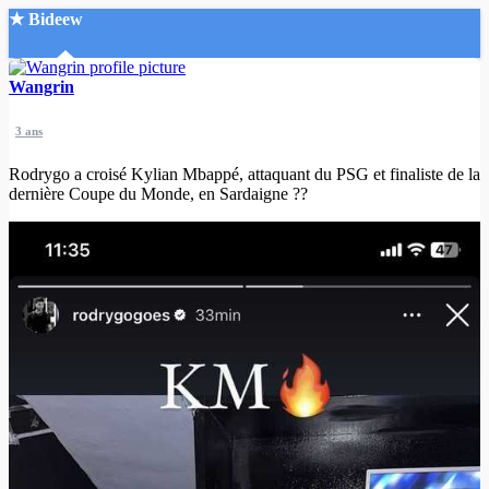
★ Bideew
Accueil
Wangrin
3 ans
Rodrygo a croisé Kylian Mbappé, attaquant du PSG et finaliste de la
dernière Coupe du Monde, en Sardaigne ??
Recherche Avancée
Mon compte
Connexion
Créer un compte
Mode nuit