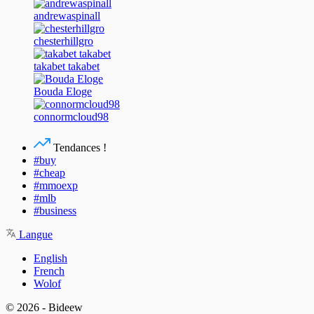
andrewaspinall
chesterhillgro
takabet takabet
Bouda Eloge
connormcloud98
Tendances !
#buy
#cheap
#mmoexp
#mlb
#business
Langue
English
French
Wolof
© 2026 - Bideew