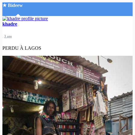
★ Bideew
Accueil
khadre
3 ans
PERDU À LAGOS
Recherche Avancée
Mon compte
Connexion
Créer un compte
Mode nuit