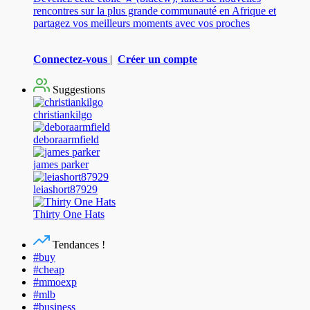
rencontres sur la plus grande communauté en Afrique et
partagez vos meilleurs moments avec vos proches
Connectez-vous
|
Créer un compte
Suggestions
christiankilgo
deboraarmfield
james parker
leiashort87929
Thirty One Hats
Tendances !
#buy
#cheap
#mmoexp
#mlb
#business