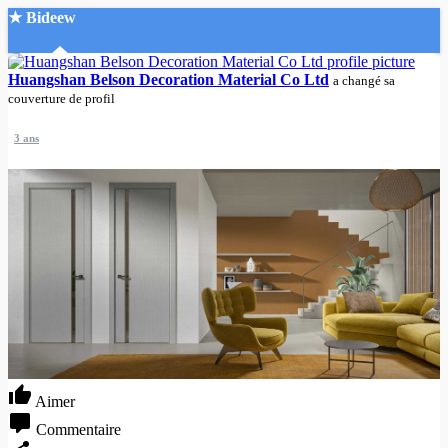
★ Bideew
Accueil
Huangshan Belson Decoration Material Co Ltd
a changé sa
couverture de profil
3 ans
Recherche Avancée
Mon compte
Connexion
Créer un compte
Mode nuit
Aimer
Commentaire