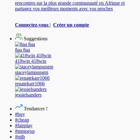
rencontres sur la plus grande communauté en Afrique et
partagez vos meilleurs moments avec vos proches
Connectez-vous
|
Créer un compte
Suggestions
8aa 8aa
418win 418win
staceylampungm
renatekarr1066
jessielsanders
Tendances !
#buy
#cheap
#fairplay
#mmoexp
#mlb