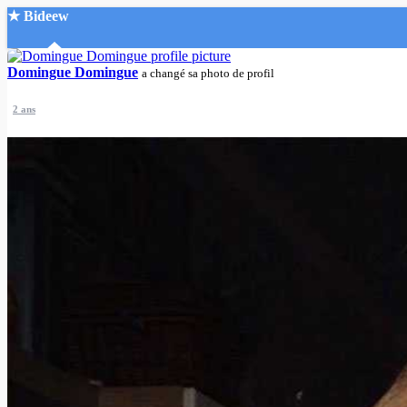
★ Bideew
Accueil
Domingue Domingue
a changé sa photo de profil
2 ans
Recherche Avancée
Mon compte
Connexion
Créer un compte
Mode nuit