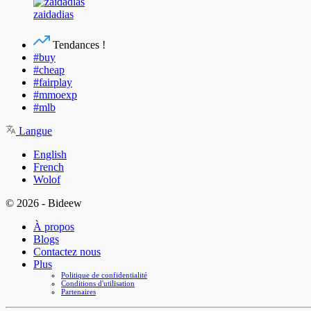
zaidadias
Tendances !
#buy
#cheap
#fairplay
#mmoexp
#mlb
Langue
English
French
Wolof
© 2026 - Bideew
À propos
Blogs
Contactez nous
Plus
Politique de confidentialité
Conditions d'utilisation
Partenaires