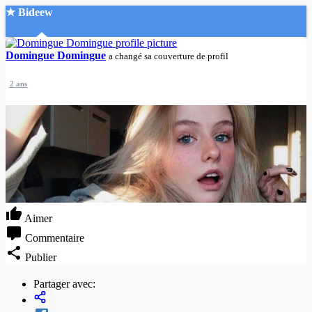
★ Bideew
Accueil
Domingue Domingue
a changé sa couverture de profil
2 ans
Recherche Avancée
Mon compte
Connexion
Créer un compte
Mode nuit
Aimer
Commentaire
Publier
Partager avec: