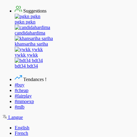
Suggestions
pgkn pgkn
candidahardima
khansariha sariha
ywkk ywkk
bdt34 bdt34
Tendances !
#buy
#cheap
#fairplay
#mmoexp
#mlb
Langue
English
French