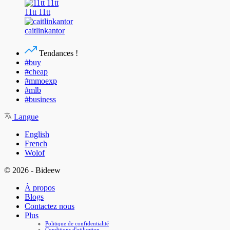
11tt 11tt
caitlinkantor
Tendances !
#buy
#cheap
#mmoexp
#mlb
#business
Langue
English
French
Wolof
© 2026 - Bideew
À propos
Blogs
Contactez nous
Plus
Politique de confidentialité
Conditions d'utilisation