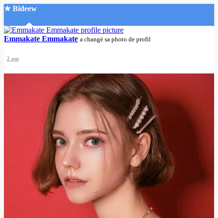
★ Bideew
Accueil
Emmakate Emmakate
a changé sa photo de profil
2 ans
Recherche Avancée
Mon compte
Connexion
Créer un compte
Mode nuit