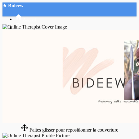
★ Bideew
Accueil
Recherche Avancée
Mon compte
Connexion
Créer un compte
Mode nuit
Faites glisser pour repositionner la couverture