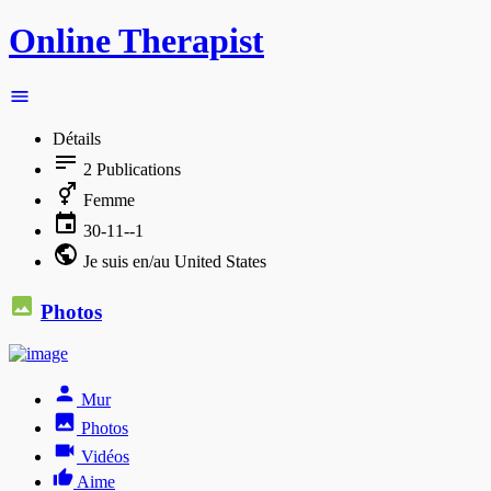
Online Therapist
Détails
2
Publications
Femme
30-11--1
Je suis en/au United States
Photos
Mur
Photos
Vidéos
Aime