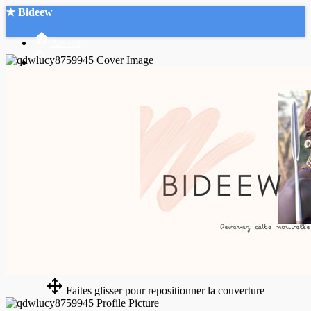
★ Bideew
Accueil
Recherche Avancée
Mon compte
Connexion
Créer un compte
Mode nuit
Faites glisser pour repositionner la couverture