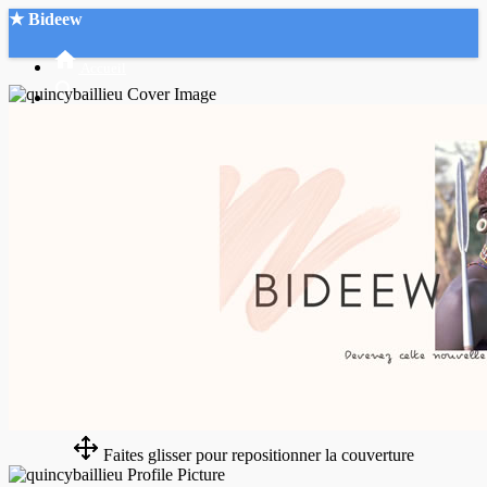
★ Bideew
Accueil
Recherche Avancée
Mon compte
Connexion
Créer un compte
Mode nuit
Faites glisser pour repositionner la couverture