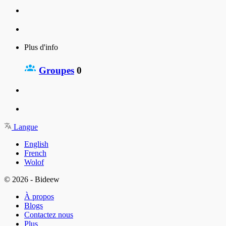
Plus d'info
Groupes
0
Langue
English
French
Wolof
© 2026 - Bideew
À propos
Blogs
Contactez nous
Plus