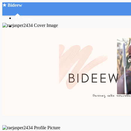
★ Bideew
Accueil
Recherche Avancée
Mon compte
Connexion
Créer un compte
Mode nuit