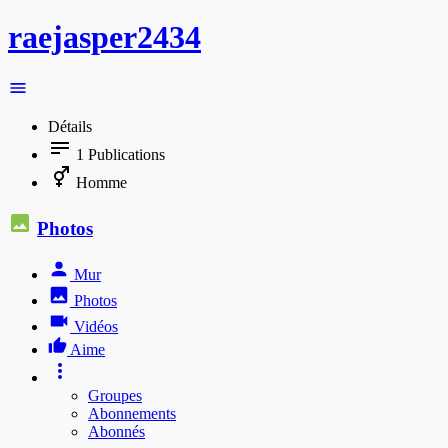
raejasper2434
Détails
1
Publications
Homme
Photos
Mur
Photos
Vidéos
Aime
Groupes
Abonnements
Abonnés