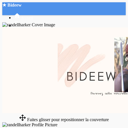
★ Bideew
Accueil
Recherche Avancée
Mon compte
Connexion
Créer un compte
Mode nuit
Faites glisser pour repositionner la couverture