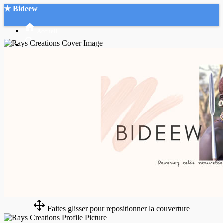
★ Bideew
Accueil
Recherche Avancée
Mon compte
Connexion
Créer un compte
Mode nuit
Faites glisser pour repositionner la couverture