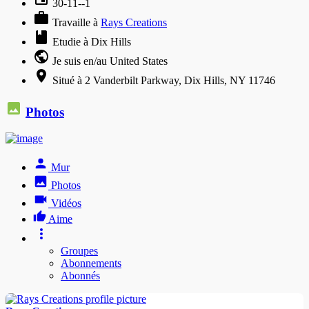
30-11--1
Travaille à
Rays Creations
Etudie à Dix Hills
Je suis en/au United States
Situé à 2 Vanderbilt Parkway, Dix Hills, NY 11746
Photos
Mur
Photos
Vidéos
Aime
Groupes
Abonnements
Abonnés