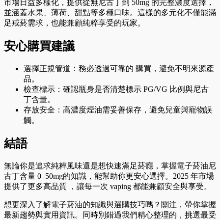
市場日益多樣化，提供從無尼古丁到 50mg 的完整濃度選擇，
並涵蓋水果、薄荷、甜點等多種口味。這樣的多元化不僅能滿
足戒菸需求，也能兼顧純粹享受的玩家。
安心購買建議
選擇正規管道：務必透過可靠的 購買，避免不明來源產
品。
檢查標示：確認瓶身是否清楚標示 PG/VG 比例與尼古
丁含量。
存放安全：高濃度煙油需妥善保存，避免兒童與寵物誤
觸。
結語
無論你是追求純粹風味還是想快速滿足菸癮，掌握電子菸油尼
古丁含量 0–50mg的知識，能幫助你更安心選擇。2025 年市場
提供了更多高品質 ，讓每一次 vaping 都能兼顧安全與享受。
想更深入了解電子菸油的知識與選購技巧嗎？關注，帶你掌握
最新趨勢與實用資訊。同時別錯過我們精心整理的，挑選最受