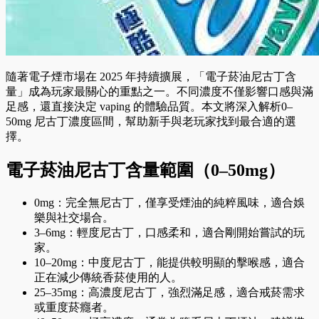
隨著電子煙市場在 2025 年持續擴展，「電子菸油尼古丁含
量」成為玩家最關心的重點之一。不同濃度不僅影響口感與滿
足感，還直接決定 vaping 的體驗品質。本文將深入解析0–
50mg 尼古丁濃度區間，幫助新手與老玩家找到最合適的選
擇。
電子菸油尼古丁含量範圍（0–50mg）
0mg：完全無尼古丁，僅享受煙油的純粹風味，適合娛
樂與社交場合。
3–6mg：輕度尼古丁，口感柔和，適合剛開始嘗試的玩
家。
10–20mg：中度尼古丁，能提供較明顯的擊喉感，適合
正在減少傳統香菸使用的人。
25–35mg：高濃度尼古丁，強烈滿足感，適合戒菸需求
或重度菸癮者。