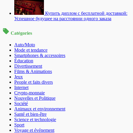
Купить диплом с бесплатной доставкой:
Успешное будущее на расстоянии одного заказа
Catégories
Auto/Moto
Mode et tendance
Smartphones & accessoires
Éducation
Divertissement
Films & Animations
Jeux
People et faits divers
Internet
Crypto-monnaie
Nouvelles et Politique
Société
Animaux et environnement
Santé et bien-être
Science et technologie
Sport
Voyage et événement