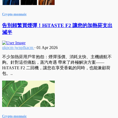
Crypto-monnaie
告別頻繁買煙彈！HiTASTE F2 讓您的加熱菸支出
減半
qkpcm jwnpfkacm
·
01 Apr 2026
不少加熱菸用戶常抱怨：煙彈漲價、消耗太快、主機續航不
夠。針對這些痛點，蒸汽奇遇 帶來了終極解決方案——
HiTASTE F2 二回機，讓您在享受香氣的同時，也能兼顧荷
包。..
Crypto-monnaie