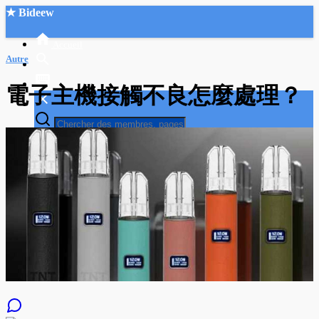
★ Bideew
Accueil
Autre
電子主機接觸不良怎麼處理？
Recherche Avancée
Mon compte
Connexion
Créer un compte
Mode nuit