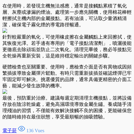
在使用時，若發現主機無法感應，通常是接觸點累積了氧化
層、灰塵或滲漏的煙油。處理第一步應先關機，使用棉花棒輕
輕擦拭主機內部的金屬接點。若有油漬，可沾取少量酒精清
潔，確保電子霧化煙的導電路徑暢通。
針對較嚴重的氧化，可使用橡皮擦在金屬觸點上來回擦拭，使
其恢復光澤。若手邊有專用的「電子接點清潔劑」，噴灑後能
更徹底去除頑垢並防止二次氧化。清理完畢後，務必等接點完
全乾燥再重新安裝，這是維持穩定輸出的關鍵步驟。
硬體檢查也至關重要。使用時，應檢查介面是否有異物或因頻
繁插拔導致金屬彈片鬆動。有時只需重新拔插並確認煙彈已牢
牢固定即可解決。挑選優質的品牌，通常具備更精密的介面工
藝，能減少發生故障的機率。
最後，預防重於治療。建議每週定期清理主機接點，並將設備
存放在陰涼乾燥處，避免高濕環境導致金屬生鏽。養成隨手清
理殘油的習慣，不僅能有效解決接觸不良的困擾，更能確保您
的隨時維持在最佳狀態，享受最順暢的抽吸體驗。
電子菸
136 Vues